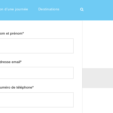
55 €
From
on d’une journée
Destinations
om et prénom
*
dresse email
*
uméro de téléphone
*