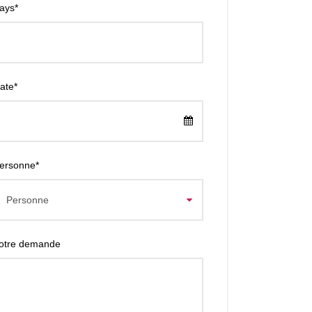
ays
*
ate
*
ersonne
*
otre demande