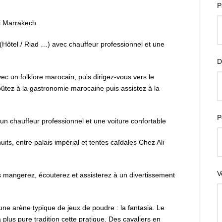
P
i Marrakech .
Hôtel / Riad …) avec chauffeur professionnel et une
D
vec un folklore marocain, puis dirigez-vous vers le
ûtez à la gastronomie marocaine puis assistez à la
P
n chauffeur professionnel et une voiture confortable
ts, entre palais impérial et tentes caïdales Chez Ali
V
s mangerez, écouterez et assisterez à un divertissement
une arène typique de jeux de poudre : la fantasia. Le
plus pure tradition cette pratique. Des cavaliers en