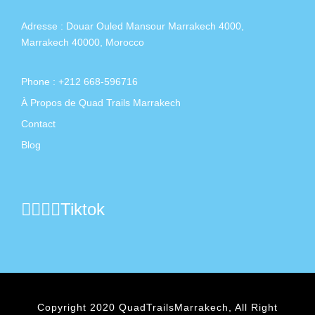
Adresse :
Douar Ouled Mansour Marrakech 4000,
Marrakech 40000, Morocco
Phone : +212 668-596716
À Propos de Quad Trails Marrakech
Contact
Blog
Tiktok
Copyright 2020 QuadTrailsMarrakech, All Right