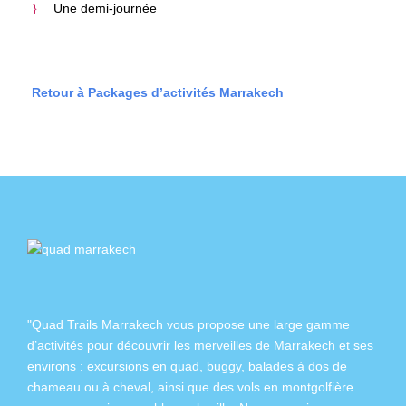
Une demi-journée
Retour à Packages d’activités Marrakech
"Quad Trails Marrakech vous propose une large gamme
d’activités pour découvrir les merveilles de Marrakech et ses
environs :
excursions en quad
,
buggy
,
balades à dos de
chameau
ou à
cheval
, ainsi que des
vols en montgolfière