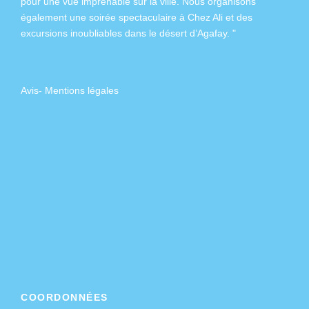
pour une vue imprenable sur la ville. Nous organisons
également
une soirée spectaculaire à Chez Ali
et des
excursions inoubliables dans
le désert d’Agafay
. "
Avis
-
Mentions légales
COORDONNÉES