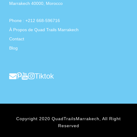
Marrakech 40000, Morocco
Phone : +212 668-596716
À Propos de Quad Trails Marrakech
Contact
Blog
Tiktok
Copyright 2020 QuadTrailsMarrakech, All Right
Reserved