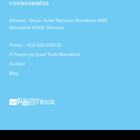
COORDONNÉES
Adresse :
Douar Ouled Mansour Marrakech 4000,
Marrakech 40000, Morocco
Phone : +212 668-596716
À Propos de Quad Trails Marrakech
Contact
Blog
Tiktok