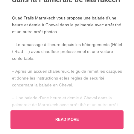
Quad Trails Marrakech vous propose une balade d’une
heure et demie à Cheval dans la palmeraie avec arrêt thé
et un autre arrêt photos.
– Le ramassage à l’heure depuis les hébergements (Hôtel
/ Riad …) avec chauffeur professionnel et une voiture
confortable.
– Après un accueil chaleureux, le guide remet les casques
et donne les instructions et les règles de sécurité
concernant la balade en Cheval.
– Une balade d’une heure et demie à Cheval dans la
palmeraie de Marrakech avec arrêt thé et un autre arrêt
photos.
READ MORE
– Ensuite, détendez-vous sur le chemin du retour vers
Marrakech, avec retour à votre Hôtel ou Riad.