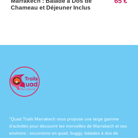
65 €
Marrakech : Balade à Dos de
Chameau et Déjeuner Inclus
"Quad Trails Marrakech vous propose une large gamme
d’activités pour découvrir les merveilles de Marrakech et ses
environs :
excursions en quad
,
buggy
,
balades à dos de