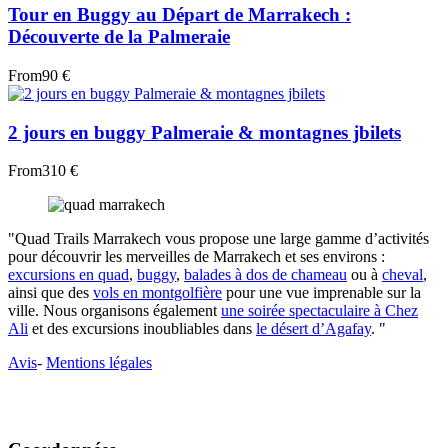
Tour en Buggy au Départ de Marrakech :
Découverte de la Palmeraie
From
90 €
2 jours en buggy Palmeraie & montagnes jbilets
From
310 €
"Quad Trails Marrakech vous propose une large gamme d’activités
pour découvrir les merveilles de Marrakech et ses environs :
excursions en quad
,
buggy
,
balades à dos de chameau
ou à
cheval
,
ainsi que des
vols en montgolfière
pour une vue imprenable sur la
ville. Nous organisons également
une soirée spectaculaire à Chez
Ali
et des excursions inoubliables dans
le désert d’Agafay
. "
Avis
-
Mentions légales