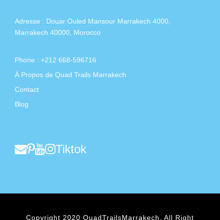
Adresse :
Douar Ouled Mansour Marrakech 4000,
Marrakech 40000, Morocco
Phone : +212 668-596716
À Propos de Quad Trails Marrakech
Contact
Blog
Tiktok
Copyright 2020 QuadTrailsMarrakech, All Right