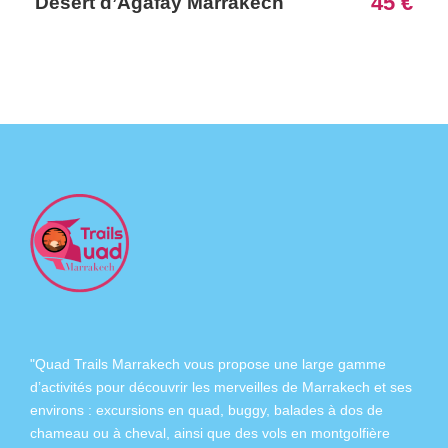
45 €
Désert d’Agafay Marrakech
"Quad Trails Marrakech vous propose une large gamme
d’activités pour découvrir les merveilles de Marrakech et ses
environs :
excursions en quad
,
buggy
,
balades à dos de
chameau
ou à
cheval
, ainsi que des
vols en montgolfière