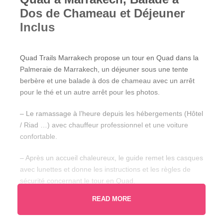
Dos de Chameau et Déjeuner
Inclus
Quad Trails Marrakech propose un tour en Quad dans la
Palmeraie de Marrakech, un déjeuner sous une tente
berbère et une balade à dos de chameau avec un arrêt
pour le thé et un autre arrêt pour les photos.
– Le ramassage à l’heure depuis les hébergements (Hôtel
/ Riad …) avec chauffeur professionnel et une voiture
confortable.
– Après un accueil chaleureux, le guide remet les casques
avec lunettes et donne les instructions et les règles de
sécurité concernant le tour en Quad.
READ MORE
– 2 heures d’aventure en Quad dans les palmeraies de
Marrakech.