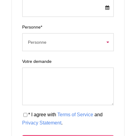
Tour en Buggy dans la Palmeraie de Marrakech
Balade à dos de chameau dans la Palmeraie de
Marrakech
Personne
*
Déjeuner traditionnel marocain
Thé marocain traditionnel
Eau minérale
Votre demande
Des souvenirs inoubliables et des photos à
partager !
Buggy (pilote), Déjeuner et Balade à dos de chameau
125 €
* I agree with
Terms of Service
and
Buggy (pilote/passager), et déjeuner avec deux
chameaux.
Privacy Statement
.
160 €