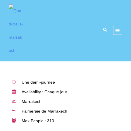
Safari en Buggy avec
Balade à Dos de Chameau
et Déjeuner à Marrakech
Une demi-journée
Availability : Chaque jour
Marrakech
Palmeraie de Marrakech
Max People : 310