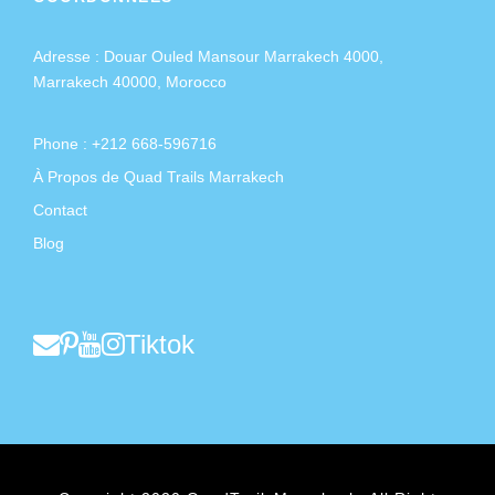
Adresse :
Douar Ouled Mansour Marrakech 4000,
Marrakech 40000, Morocco
Phone : +212 668-596716
À Propos de Quad Trails Marrakech
Contact
Blog
Tiktok