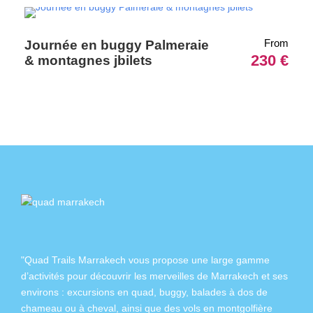
From
Journée en buggy Palmeraie
230 €
& montagnes jbilets
"Quad Trails Marrakech vous propose une large gamme
d’activités pour découvrir les merveilles de Marrakech et ses
environs :
excursions en quad
,
buggy
,
balades à dos de
chameau
ou à
cheval
, ainsi que des
vols en montgolfière