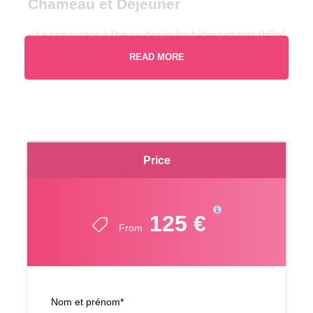
Chameau et Déjeuner
– Le ramassage à l’heure depuis les hébergements (Hôtel
/ Riad …) avec chauffeur professionnel et une voiture
READ MORE
confortable.
– Après un accueil chaleureux, le guide remet les casques
avec lunettes et donne les instructions et les règles de
sécurité concernant le tour en Buggy 500cc.
– Tour en Buggy dans la Palmeraie de Marrakech. (Durée
Price
: 2 heures)
– Souffler la poussière après le tour en Buggy.
125 €
From
– Après , savourer un délicieux déjeuner traditionnel
accompagné d’eau et de thé dans une maison berbère.
(Durée : 1 heure)
– Le guide vous offre un foulard et des vêtements
Nom et prénom
*