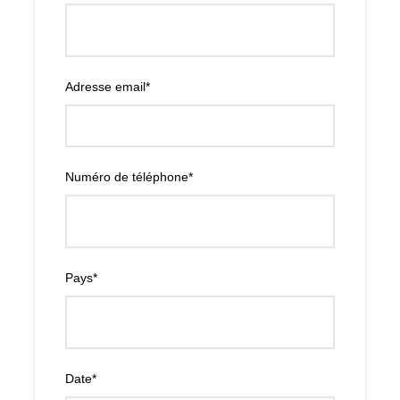
traditionnels.
– Une balade à dos de chameau avec deux arrêts
principaux. (Durée : 1 heure)
Adresse email
*
– Ensuite, détendez-vous sur le chemin du retour vers
Marrakech, avec retour à votre Hôtel ou Riad.
Numéro de téléphone
*
Safari en Buggy avec Balade à Dos de
Chameau et Déjeuner à Marrakech
Pays
*
Inclus
Ramassage et retour à votre hébergement.
Casques, lunettes de protection et équipement de
sécurité.
Date
*
Encadrement par un guide professionnel.