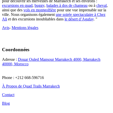
pour découvrir les merveilles de Marrakech et ses environs :
excursions en quad
,
buggy
,
balades à dos de chameau
ou à
cheval
,
ainsi que des
vols en montgolfière
pour une vue imprenable sur la
ville. Nous organisons également
une soirée spectaculaire à Chez
Ali
et des excursions inoubliables dans
le désert d’Agafay
. "
Avis
-
Mentions légales
Coordonnées
Adresse :
Douar Ouled Mansour Marrakech 4000, Marrakech
40000, Morocco
Phone : +212 668-596716
À Propos de Quad Trails Marrakech
Contact
Blog