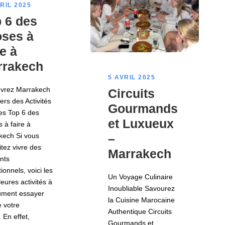
RIL 2025
 6 des
ses à
re à
rrakech
5 AVRIL 2025
vrez Marrakech
Circuits
ers des Activités
Gourmands
es Top 6 des
et Luxueux
 à faire à
–
kech Si vous
tez vivre des
Marrakech
nts
ionnels, voici les
Un Voyage Culinaire
leures activités à
Inoubliable Savourez
ument essayer
la Cuisine Marocaine
e votre
Authentique Circuits
. En effet,
Gourmands et