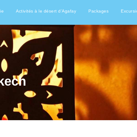
ie
Activités à le désert d’Agafay
Packages
Excursi
akech