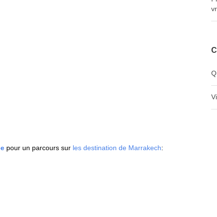
v
C
Q
V
ée
pour un parcours sur
les destination de Marrakech
: