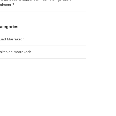
raiment ?
ategories
uad Marrakech
isites de marrakech