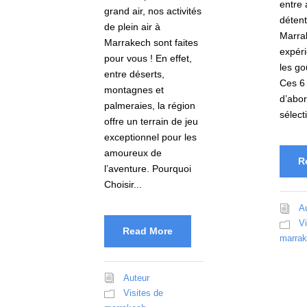
entre 
grand air, nos activités
détent
de plein air à
Marrak
Marrakech sont faites
expéri
pour vous ! En effet,
les go
entre déserts,
Ces 6 
montagnes et
d’abo
palmeraies, la région
sélect
offre un terrain de jeu
exceptionnel pour les
amoureux de
R
l’aventure. Pourquoi
Choisir...
A
Vi
Read More
marra
Auteur
Visites de