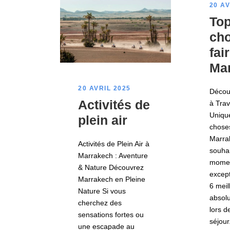
20 AV
Top
cho
fai
Ma
20 AVRIL 2025
Décou
Activités de
à Trav
Uniqu
plein air
choses
Marra
Activités de Plein Air à
souhai
Marrakech : Aventure
mome
& Nature Découvrez
except
Marrakech en Pleine
6 meil
Nature Si vous
absol
cherchez des
lors d
sensations fortes ou
séjour
une escapade au