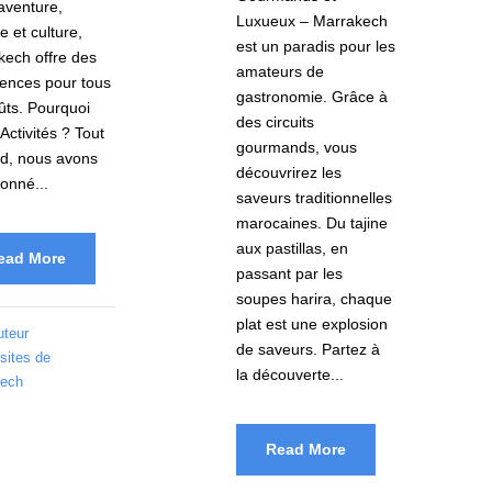
aventure,
Luxueux – Marrakech
e et culture,
est un paradis pour les
ech offre des
amateurs de
ences pour tous
gastronomie. Grâce à
ûts. Pourquoi
des circuits
Activités ? Tout
gourmands, vous
rd, nous avons
découvrirez les
ionné...
saveurs traditionnelles
marocaines. Du tajine
aux pastillas, en
ead More
passant par les
soupes harira, chaque
plat est une explosion
uteur
de saveurs. Partez à
sites de
la découverte...
kech
Read More