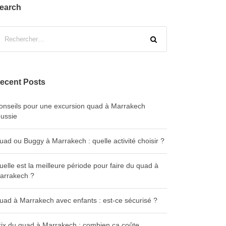
earch
ecent Posts
onseils pour une excursion quad à Marrakech
éussie
uad ou Buggy à Marrakech : quelle activité choisir ?
uelle est la meilleure période pour faire du quad à
arrakech ?
uad à Marrakech avec enfants : est-ce sécurisé ?
rix du quad à Marrakech : combien ça coûte