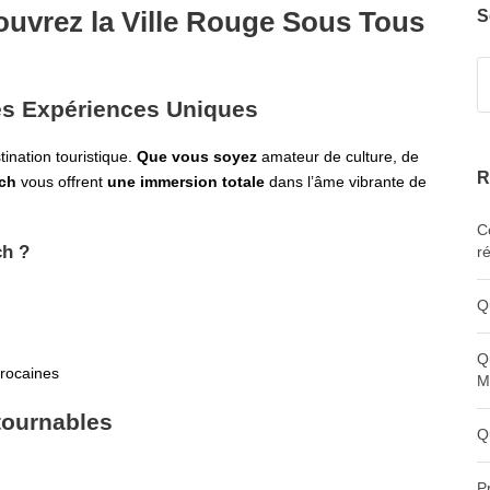
ouvrez la Ville Rouge Sous Tous
S
es Expériences Uniques
ination touristique.
Que vous soyez
amateur de culture, de
R
ech
vous offrent
une immersion totale
dans l’âme vibrante de
C
ch ?
r
Q
Q
arocaines
M
tournables
Q
P