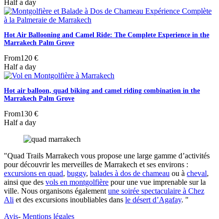
Half a day
Hot Air Ballooning and Camel Ride: The Complete Experience in the
Marrakech Palm Grove
From
120 €
Half a day
Hot air balloon, quad biking and camel riding combination in the
Marrakech Palm Grove
From
130 €
Half a day
"Quad Trails Marrakech vous propose une large gamme d’activités
pour découvrir les merveilles de Marrakech et ses environs :
excursions en quad
,
buggy
,
balades à dos de chameau
ou à
cheval
,
ainsi que des
vols en montgolfière
pour une vue imprenable sur la
ville. Nous organisons également
une soirée spectaculaire à Chez
Ali
et des excursions inoubliables dans
le désert d’Agafay
. "
Avis
-
Mentions légales