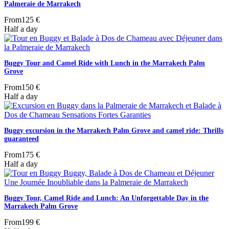
Palmeraie de Marrakech
From
125 €
Half a day
Buggy Tour and Camel Ride with Lunch in the Marrakech Palm
Grove
From
150 €
Half a day
Buggy excursion in the Marrakech Palm Grove and camel ride: Thrills
guaranteed
From
175 €
Half a day
Buggy Tour, Camel Ride and Lunch: An Unforgettable Day in the
Marrakech Palm Grove
From
199 €