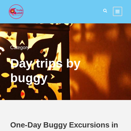
Category
Day trips by
buggy
One-Day Buggy Excursions in