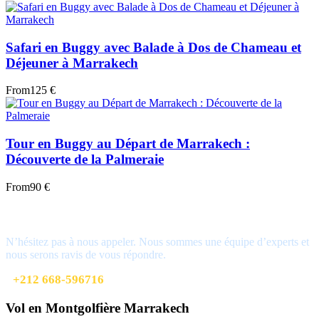
Safari en Buggy avec Balade à Dos de Chameau et
Déjeuner à Marrakech
From
125 €
Tour en Buggy au Départ de Marrakech :
Découverte de la Palmeraie
From
90 €
Vous avez une question ?
N’hésitez pas à nous appeler. Nous sommes une équipe d’experts et
nous serons ravis de vous répondre.
+212 668-596716
Vol en Montgolfière Marrakech