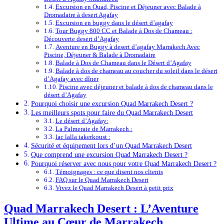
Excursion en Quad, Piscine et Déjeuner avec Balade à
Dromadaire à desert Agafay
Excursion en buggy dans le désert d’agafay
Tour Buggy 800 CC et Balade à Dos de Chameau :
Découverte desert d’Agafay
Aventure en Buggy à desert d’agafay Marrakech Avec
Piscine, Déjeuner & Balade à Dromadaire
Balade à Dos de Chameau dans le Désert d’Agafay
Balade à dos de chameau au coucher du soleil dans le désert
d’Agafay avec dîner
Piscine avec déjeuner et balade à dos de chameau dans le
désert d’Agafay
Pourquoi choisir une excursion Quad Marrakech Desert ?
Les meilleurs spots pour faire du Quad Marrakech Desert
Le désert d’Agafay:
La Palmeraie de Marrakech :
lac lalla takerkoust :
Sécurité et équipement lors d’un Quad Marrakech Desert
Que comprend une excursion Quad Marrakech Desert ?
Pourquoi réserver avec nous pour votre Quad Marrakech Desert ?
Témoignages : ce que disent nos clients
FAQ sur le Quad Marrakech Desert
Vivez le Quad Marrakech Desert à petit prix
Quad Marrakech Desert : L’Aventure
Ultime au Cœur de Marrakech