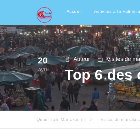
Accueil
Activités à la Palmera
20
Auteur
Visites de m
Top 6 des 
AVR
Quad Trails Marrakech
>
Visites de marrake