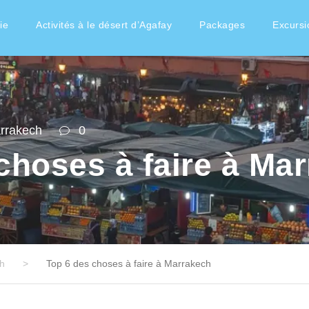
ie
Activités à le désert d’Agafay
Packages
Excursi
arrakech
0
choses à faire à Ma
ch
>
Top 6 des choses à faire à Marrakech