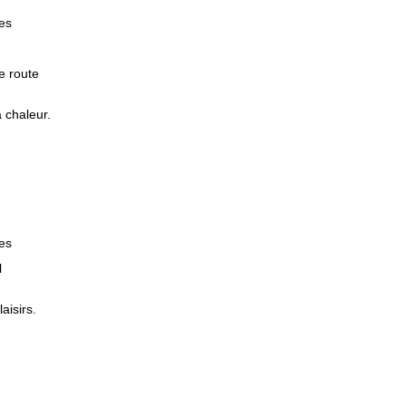
es
e route
a chaleur.
ges
l
aisirs.