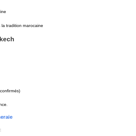
ine
la tradition marocaine
akech
 confirmés)
nce.
eraie
: