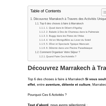
Table of Contents
Découvrez Marrakech à Travers des Activités Uniqu
Top 6 des choses à faire à Marrakech
1. Quad dans le Désert d’Agafay
2. Balade à Dos de Chameau dans la Palmeraie
3. Buggy dans les Pistes de l’Atlas
4. Vol en Montgolfière au Lever du Soleil
5. Dîner et Spectacle Typique Marocain
6. Détente dans une Piscine Paradisiaque
Comment Organiser Votre Séjour ?
Quand Faire Ces Activités ?
Découvrez Marrakech à Tra
Top 6 des choses à faire à Marrakech
Si vous souh
effet
, entre
aventure, détente et culture
, Marrakec
Pourquoi Ces 6 Activités ?
Tout d’abord
, nous avons sélectionné :