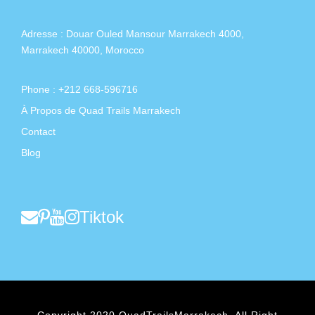
Adresse :
Douar Ouled Mansour Marrakech 4000,
Marrakech 40000, Morocco
Phone : +212 668-596716
À Propos de Quad Trails Marrakech
Contact
Blog
Tiktok
Copyright 2020 QuadTrailsMarrakech, All Right