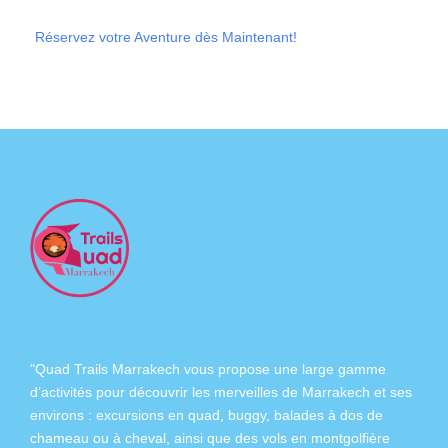
Réservez votre Aventure dès Maintenant!
"Quad Trails Marrakech vous propose une large gamme
d’activités pour découvrir les merveilles de Marrakech et ses
environs :
excursions en quad
,
buggy
,
balades à dos de
chameau
ou à
cheval
, ainsi que des
vols en montgolfière