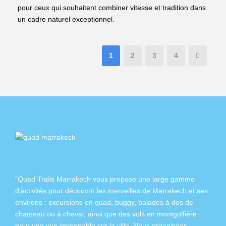
pour ceux qui souhaitent combiner vitesse et tradition dans
un cadre naturel exceptionnel.
1
2
3
4
"Quad Trails Marrakech vous propose une large gamme
d’activités pour découvrir les merveilles de Marrakech et ses
environs :
excursions en quad
,
buggy
,
balades à dos de
chameau
ou à
cheval
, ainsi que des
vols en montgolfière
pour une vue imprenable sur la ville. Nous organisons