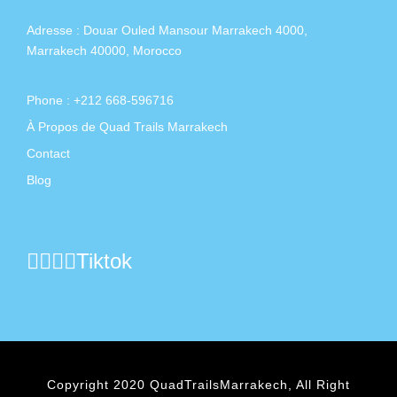
Adresse :
Douar Ouled Mansour Marrakech 4000,
Marrakech 40000, Morocco
Phone : +212 668-596716
À Propos de Quad Trails Marrakech
Contact
Blog
Tiktok
Copyright 2020 QuadTrailsMarrakech, All Right