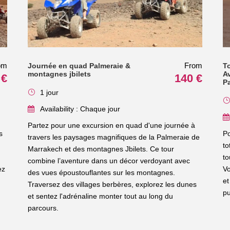
om
From
Journée en quad Palmeraie &
T
montagnes jbilets
Av
 €
140 €
P
1 jour
Availability : Chaque jour
Partez pour une excursion en quad d'une journée à
s
Po
travers les paysages magnifiques de la Palmeraie de
to
Marrakech et des montagnes Jbilets. Ce tour
to
combine l’aventure dans un décor verdoyant avec
ez
Vo
des vues époustouflantes sur les montagnes.
n
et
Traversez des villages berbères, explorez les dunes
pu
et sentez l'adrénaline monter tout au long du
parcours.