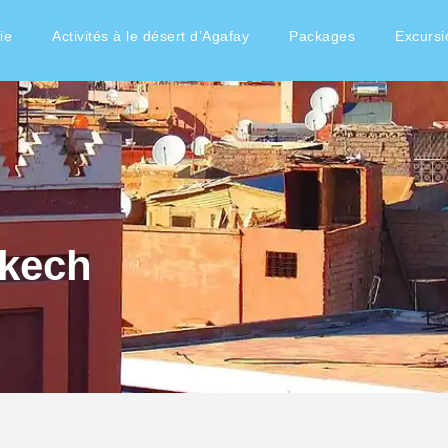
ie
Activités à le désert d’Agafay
Packages
Excursi
akech