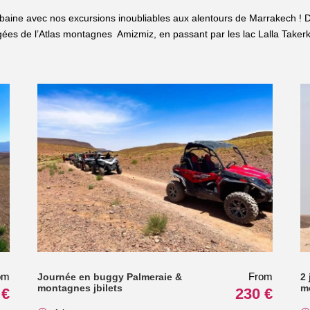
baine avec nos excursions inoubliables aux alentours de Marrakech ! D
es de l’Atlas montagnes Amizmiz, en passant par les lac Lalla Takerko
om
From
Journée en buggy Palmeraie &
2
montagnes jbilets
m
 €
230 €