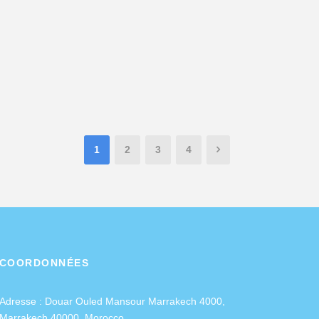
1
2
3
4
COORDONNÉES
Adresse :
Douar Ouled Mansour Marrakech 4000,
Marrakech 40000, Morocco