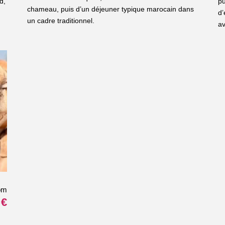
d,
pu
chameau, puis d’un déjeuner typique marocain dans
d’
un cadre traditionnel.
av
om
 €