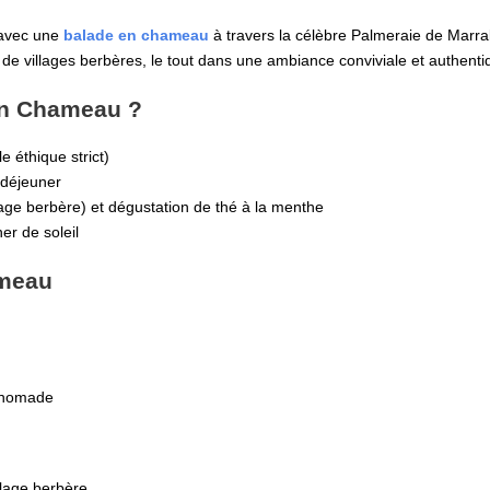
avec une
balade en chameau
à travers la célèbre Palmeraie de Marr
e villages berbères, le tout dans une ambiance conviviale et authenti
en Chameau ?
e éthique strict)
 déjeuner
llage berbère) et dégustation de thé à la menthe
er de soleil
ameau
p nomade
illage berbère