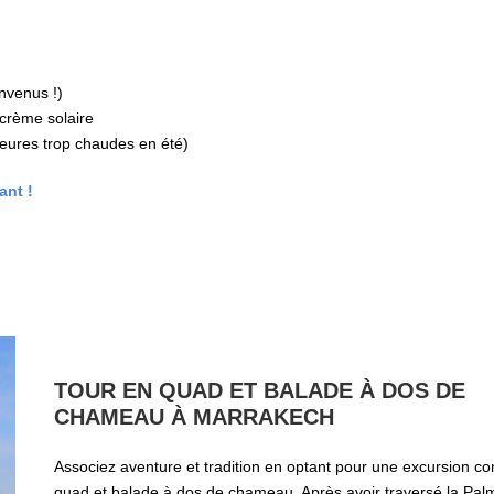
envenus !)
crème solaire
heures trop chaudes en été)
ant !
TOUR EN QUAD ET BALADE À DOS DE
CHAMEAU À MARRAKECH
Associez aventure et tradition en optant pour une excursion c
quad et balade à dos de chameau. Après avoir traversé la Pal