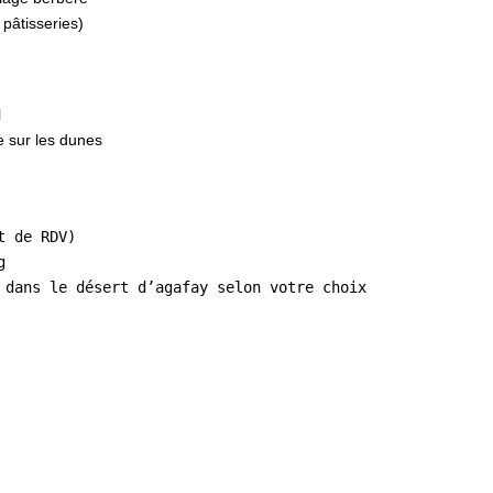
 pâtisseries)
l
e sur les dunes
t de RDV)  
g  
 dans le désert d’agafay selon votre choix 