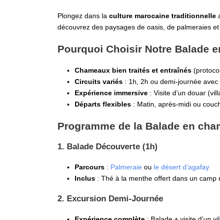
Plongez dans la
culture marocaine traditionnelle
découvrez des paysages de oasis, de palmeraies et d
Pourquoi Choisir Notre Balade 
Chameaux bien traités et entraînés
(protocol
Circuits variés
: 1h, 2h ou demi-journée avec
Expérience immersive
: Visite d’un douar (vi
Départs flexibles
: Matin, après-midi ou couch
Programme de la Balade en ch
1. Balade Découverte (1h)
Parcours
:
Palmeraie
ou
le désert d’agafay
Inclus
: Thé à la menthe offert dans un cam
2. Excursion Demi-Journée
Expérience complète
: Balade + visite d’un v