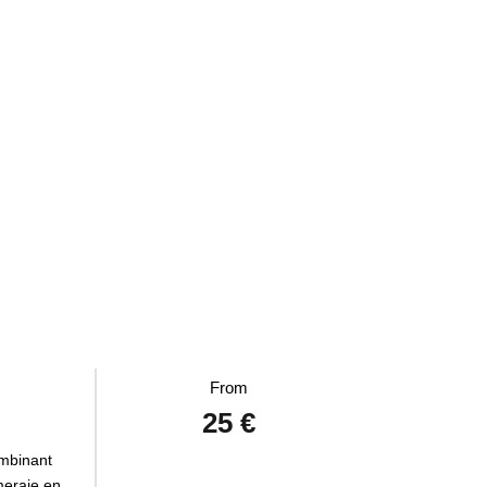
From
25 €
ombinant
meraie en