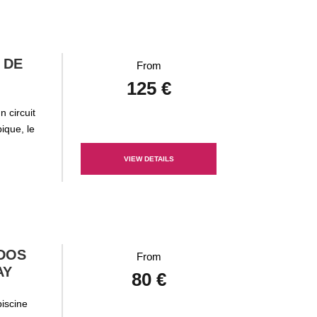
 DE
From
125 €
n circuit
ique, le
VIEW DETAILS
 DOS
From
AY
80 €
piscine