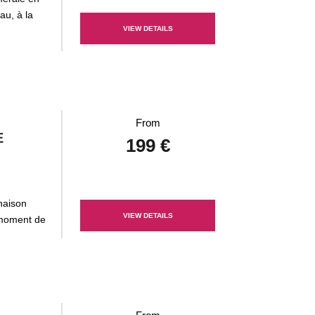
au, à la
VIEW DETAILS
From
E
199 €
naison
VIEW DETAILS
 moment de