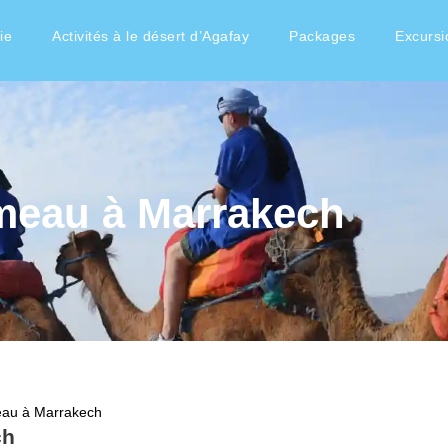
ie
Activités à le désert d’Agafay
Packages
Excursi
meau à Marrakech
au à Marrakech
ch