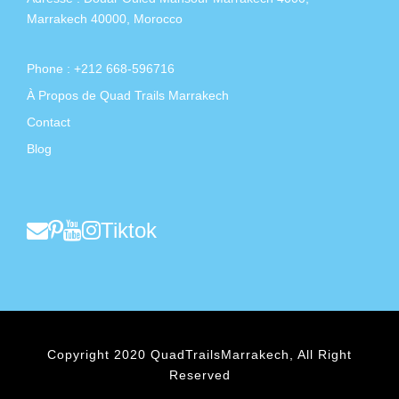
Marrakech 40000, Morocco
Phone : +212 668-596716
À Propos de Quad Trails Marrakech
Contact
Blog
Tiktok
Copyright 2020 QuadTrailsMarrakech, All Right
Reserved