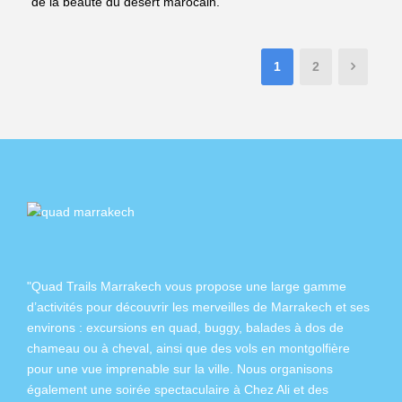
de la beauté du désert marocain.
1
2
"Quad Trails Marrakech vous propose une large gamme
d’activités pour découvrir les merveilles de Marrakech et ses
environs :
excursions en quad
,
buggy
,
balades à dos de
chameau
ou à
cheval
, ainsi que des
vols en montgolfière
pour une vue imprenable sur la ville. Nous organisons
également
une soirée spectaculaire à Chez Ali
et des