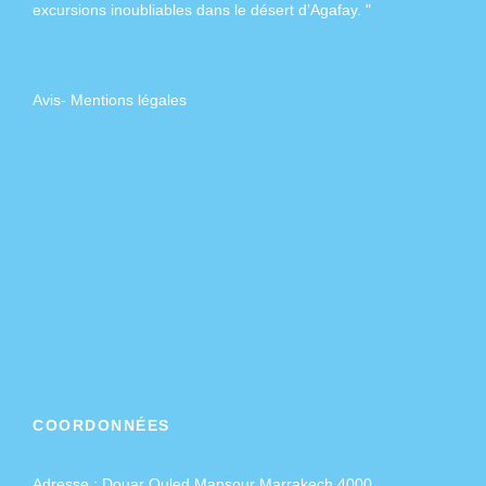
excursions inoubliables dans
le désert d’Agafay
. "
Avis
-
Mentions légales
COORDONNÉES
Adresse :
Douar Ouled Mansour Marrakech 4000,