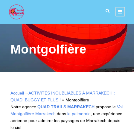
Montgolfière
Accueil
»
ACTIVITÉS INOUBLIABLES À MARRAKECH :
QUAD, BUGGY ET PLUS !
»
Montgolfière
Notre agence
QUAD TRAILS MARRAKECH
propose le
Vol
Montgolfière Marrakech
dans
la palmeraie
, une expérience
aérienne pour admirer les paysages de Marrakech depuis
le ciel